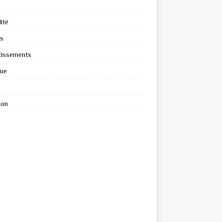
ité
s
tissements
que
ion