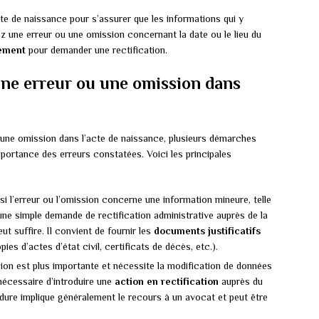
e de naissance pour s’assurer que les informations qui y
ez une erreur ou une omission concernant la date ou le lieu du
dement
pour demander une rectification.
une erreur ou une omission dans
d’une omission dans l’acte de naissance, plusieurs démarches
mportance des erreurs constatées. Voici les principales
si l’erreur ou l’omission concerne une information mineure, telle
une simple demande de rectification administrative auprès de la
ut suffire. Il convient de fournir les
documents justificatifs
s d’actes d’état civil, certificats de décès, etc.).
ission est plus importante et nécessite la modification de données
 nécessaire d’introduire une
action en rectification
auprès du
édure implique généralement le recours à un avocat et peut être