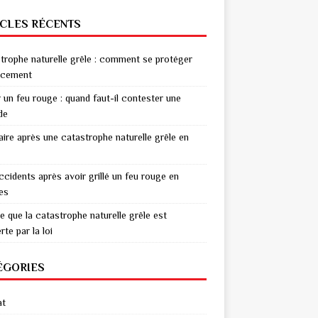
ICLES RÉCENTS
trophe naturelle grêle : comment se protéger
acement
r un feu rouge : quand faut-il contester une
de
aire après une catastrophe naturelle grêle en
ccidents après avoir grillé un feu rouge en
res
e que la catastrophe naturelle grêle est
te par la loi
ÉGORIES
at