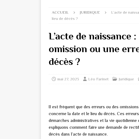
ACCUEIL
JURIDIQUE
L’acte de naiss
lieu de décès ?
L’acte de naissance 
omission ou une erre
décès ?
mai 27, 2023
Léo Farinet
Juridique
Il est fréquent que des erreurs ou des omissions
concerne la date et le lieu du décès. Ces erreu
démarches administratives et la vie quotidienne
expliquons comment faire une demande de rectific
décès dans l’acte de naissance.