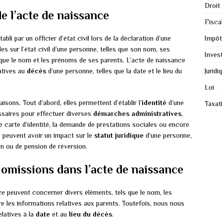
Droit
 l’acte de naissance
Fiscal
bli par un officier d’état civil lors de la déclaration d’une
Impôt
es sur l’état civil d’une personne, telles que son nom, ses
Inves
 que le nom et les prénoms de ses parents. L’acte de naissance
atives au
décès
d’une personne, telles que la date et le lieu du
Juridi
Loi
isons. Tout d’abord, elles permettent d’établir l’
identité
d’une
Taxat
essaires pour effectuer diverses
démarches administratives
,
ne carte d’identité, la demande de prestations sociales ou encore
les peuvent avoir un impact sur le
statut juridique
d’une personne,
 ou de pension de réversion.
s omissions dans l’acte de naissance
ce peuvent concerner divers éléments, tels que le nom, les
re les informations relatives aux parents. Toutefois, nous nous
elatives à la
date
et au
lieu du décès
.