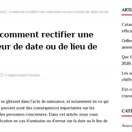
ART
ance : comment rectifier une omission ou une erreur de date ou de
Catas
effic
: comment rectifier une
Grille
ur de date ou de lieu de
amen
Que f
2026
Les a
Commentaires fermés
chiff
Est-c
couver
 se glissent dans l’acte de naissance, et notamment en ce qui
rs peuvent avoir des conséquences importantes sur les
CAT
 des personnes concernées. Dans cet article, nous vous
ation en cas d’omission ou d’erreur sur la date ou le lieu de
Avoc