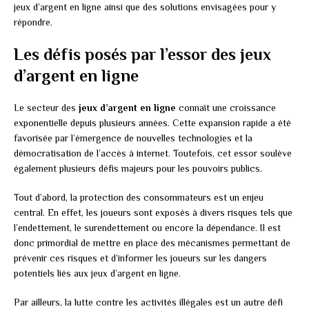
jeux d’argent en ligne ainsi que des solutions envisagées pour y
répondre.
Les défis posés par l’essor des jeux
d’argent en ligne
Le secteur des
jeux d’argent en ligne
connaît une croissance
exponentielle depuis plusieurs années. Cette expansion rapide a été
favorisée par l’émergence de nouvelles technologies et la
démocratisation de l’accès à internet. Toutefois, cet essor soulève
également plusieurs défis majeurs pour les pouvoirs publics.
Tout d’abord, la protection des consommateurs est un enjeu
central. En effet, les joueurs sont exposés à divers risques tels que
l’endettement, le surendettement ou encore la dépendance. Il est
donc primordial de mettre en place des mécanismes permettant de
prévenir ces risques et d’informer les joueurs sur les dangers
potentiels liés aux jeux d’argent en ligne.
Par ailleurs, la lutte contre les activités illégales est un autre défi