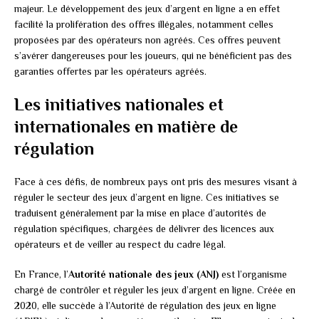
majeur. Le développement des jeux d’argent en ligne a en effet
facilité la prolifération des offres illégales, notamment celles
proposées par des opérateurs non agréés. Ces offres peuvent
s’avérer dangereuses pour les joueurs, qui ne bénéficient pas des
garanties offertes par les opérateurs agréés.
Les initiatives nationales et
internationales en matière de
régulation
Face à ces défis, de nombreux pays ont pris des mesures visant à
réguler le secteur des jeux d’argent en ligne. Ces initiatives se
traduisent généralement par la mise en place d’autorités de
régulation spécifiques, chargées de délivrer des licences aux
opérateurs et de veiller au respect du cadre légal.
En France, l’
Autorité nationale des jeux (ANJ)
est l’organisme
chargé de contrôler et réguler les jeux d’argent en ligne. Créée en
2020, elle succède à l’Autorité de régulation des jeux en ligne