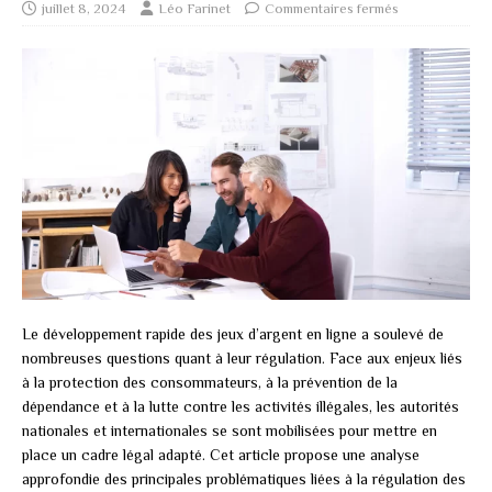
juillet 8, 2024
Léo Farinet
Commentaires fermés
Le développement rapide des jeux d’argent en ligne a soulevé de
nombreuses questions quant à leur régulation. Face aux enjeux liés
à la protection des consommateurs, à la prévention de la
dépendance et à la lutte contre les activités illégales, les autorités
nationales et internationales se sont mobilisées pour mettre en
place un cadre légal adapté. Cet article propose une analyse
approfondie des principales problématiques liées à la régulation des