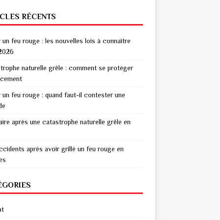
ICLES RÉCENTS
r un feu rouge : les nouvelles lois à connaître
2026
trophe naturelle grêle : comment se protéger
acement
r un feu rouge : quand faut-il contester une
de
aire après une catastrophe naturelle grêle en
ccidents après avoir grillé un feu rouge en
res
ÉGORIES
at