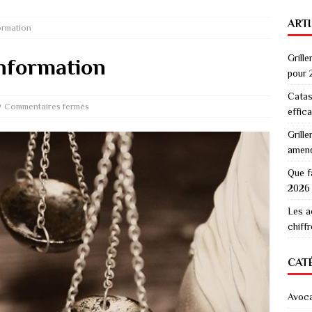
ART
formation
Grille
’information
pour 
Catas
Commentaires fermés
effic
Grille
amen
Que f
2026
Les a
chiff
CAT
Avoc