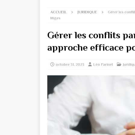
ACCUEIL
JURIDIQUE
Gérer les confli
litiges
Gérer les conflits pa
approche efficace po
octobre 31, 2023
Léo Farinet
Juridiq