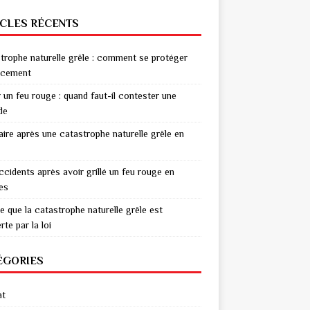
ICLES RÉCENTS
trophe naturelle grêle : comment se protéger
acement
r un feu rouge : quand faut-il contester une
de
aire après une catastrophe naturelle grêle en
ccidents après avoir grillé un feu rouge en
res
e que la catastrophe naturelle grêle est
te par la loi
ÉGORIES
at