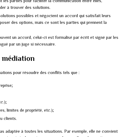
 les parties pour faciliter la communication entre elles,
ider à trouver des solutions.
olutions possibles et négocient un accord qui satisfait leurs
poser des options, mais ce sont les parties qui prennent la
ouvent un accord, celui-ci est formalisé par écrit et signé par les
ogué par un juge si nécessaire.
a médiation
uations pour résoudre des conflits tels que :
reprise;
c.);
s, limites de propriété, etc.);
 clients.
pas adaptée à toutes les situations. Par exemple, elle ne convient