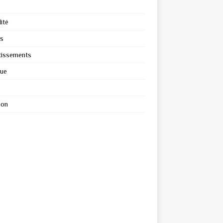
ité
s
tissements
que
ion