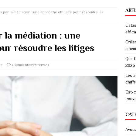
ART
ts par la médiation : une approche efficace pour résoudre les
Catas
effic
r la médiation : une
Grille
ur résoudre les litiges
amen
Que f
ue
Commentaires fermés
2026
Les a
chiff
Est-c
couver
CAT
Avoc