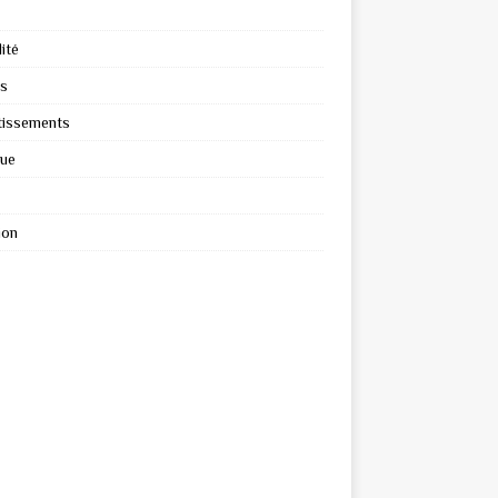
ité
s
tissements
que
ion