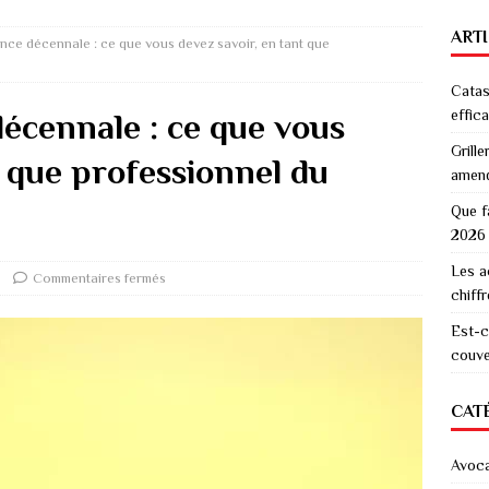
ART
nce décennale : ce que vous devez savoir, en tant que
Catas
effic
écennale : ce que vous
Grille
t que professionnel du
amen
Que f
2026
Les a
Commentaires fermés
chiff
Est-c
couver
CAT
Avoc