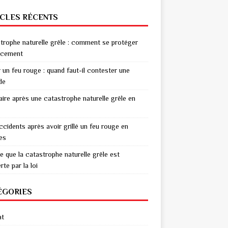
ICLES RÉCENTS
trophe naturelle grêle : comment se protéger
acement
r un feu rouge : quand faut-il contester une
de
aire après une catastrophe naturelle grêle en
ccidents après avoir grillé un feu rouge en
res
e que la catastrophe naturelle grêle est
te par la loi
ÉGORIES
at