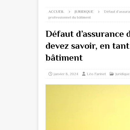
ACCUEIL
JURIDIQUE
Défaut d’assura
professionnel du bâtiment
Défaut d’assurance d
devez savoir, en tan
bâtiment
janvier 8, 2024
Léo Farinet
Juridique