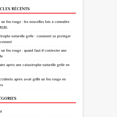
ICLES RÉCENTS
r un feu rouge : les nouvelles lois à connaître
2026
trophe naturelle grêle : comment se protéger
acement
r un feu rouge : quand faut-il contester une
de
aire après une catastrophe naturelle grêle en
ccidents après avoir grillé un feu rouge en
res
ÉGORIES
at