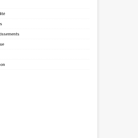
ité
s
tissements
que
ion