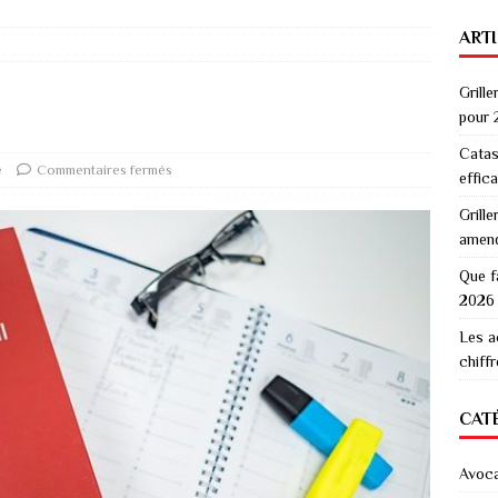
ART
Grille
pour 
Catas
e
Commentaires fermés
effic
Grille
amen
Que f
2026
Les a
chiff
CAT
Avoc