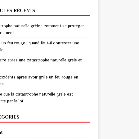
ICLES RÉCENTS
trophe naturelle grêle : comment se protéger
acement
r un feu rouge : quand faut-il contester une
de
aire après une catastrophe naturelle grêle en
ccidents après avoir grillé un feu rouge en
res
e que la catastrophe naturelle grêle est
te par la loi
ÉGORIES
at