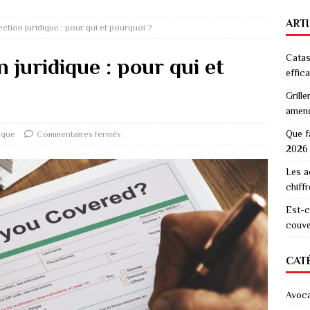
ART
ction juridique : pour qui et pourquoi ?
Catas
 juridique : pour qui et
effic
Grille
amen
Que f
dique
Commentaires fermés
2026
Les a
chiff
Est-c
couver
CAT
Avoc