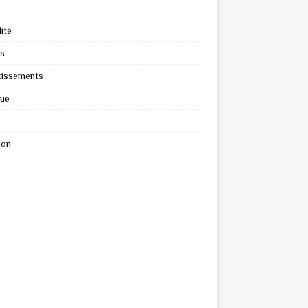
ité
s
tissements
que
ion