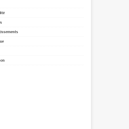
ité
s
tissements
que
ion