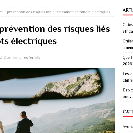
ART
ail : prévention des risques liés à l’utilisation de rabots électriques
Catas
 prévention des risques liés
effic
ots électriques
Grille
amen
Que f
Commentaires fermés
2026
Les a
chiff
Est-c
couver
CAT
Avoc