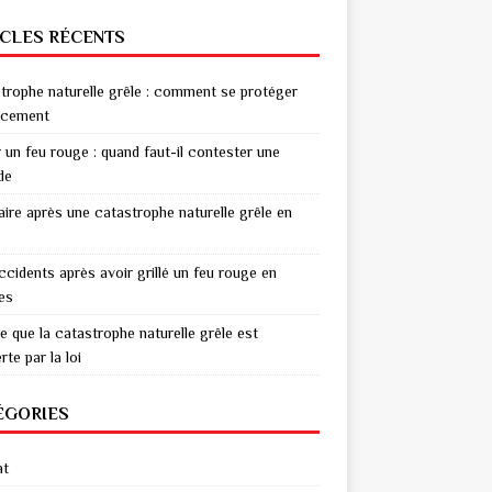
ICLES RÉCENTS
trophe naturelle grêle : comment se protéger
acement
r un feu rouge : quand faut-il contester une
de
aire après une catastrophe naturelle grêle en
ccidents après avoir grillé un feu rouge en
res
e que la catastrophe naturelle grêle est
te par la loi
ÉGORIES
at